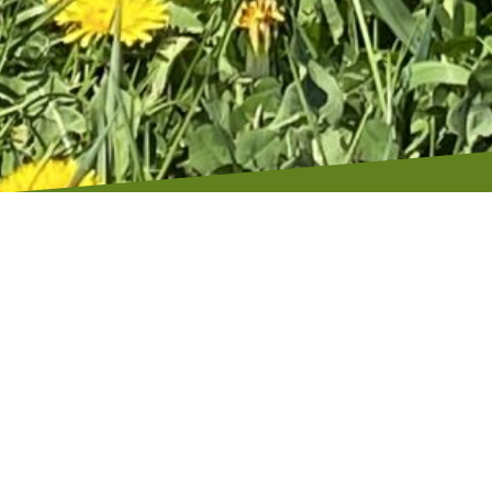
Verantwortlich für
Kerstin Brandt
55270 Jugenheim
hallo (at) spass-mit-setter
www.spass-mit-setter.de